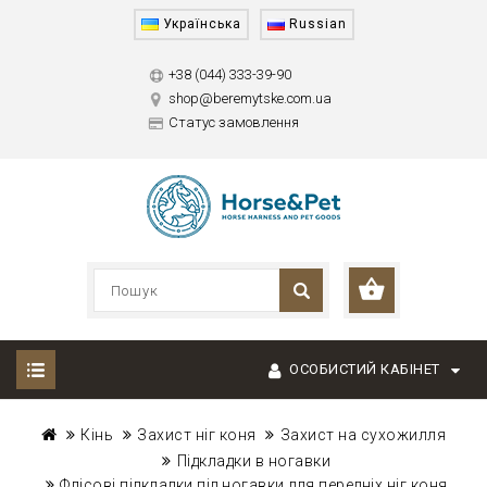
Українська
Russian
+38 (044) 333-39-90
shop@beremytske.com.ua
Статус замовлення
ОСОБИСТИЙ КАБІНЕТ
Кінь
Захист ніг коня
Захист на сухожилля
Підкладки в ногавки
Флісові підкладки під ногавки для передніх ніг коня