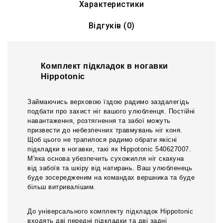
Характеристики
Відгуків (0)
Комплект підкладок в ногавки
Hippotonic
Займаючись верховою їздою радимо заздалегідь
подбати про захист ніг вашого улюбленця. Постійні
навантаження, розтягнення та забої можуть
призвести до небезпечних травмувань ніг коня.
Щоб цього не трапилося радимо обрати якісні
підкладки в ногавки, такі як Hippotonic 540627007.
М'яка основа убезпечить сухожилля ніг скакуна
від забоїв та шкіру від натирань. Ваш улюбленець
буде зосередженим на командах вершника та буде
більш витривалішим.
До універсального комплекту підкладок Hippotonic
входять дві передні підкладки та дві задні