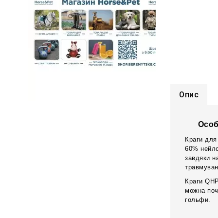
Опис
Особ
Краги для
60% нейло
завдяки н
травмуван
Краги QHP
можна поч
гольфи.