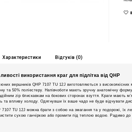
Характеристики
Відгуків (0)
ливості використання краг для підлітка від QHP
 юних вершників QHP 7107 TU 12J виготовляються з високоякісних м
ну та 50% поліестеру. Напівчоботи мають зручну анатомічну форму
адійним zip блискавкам на бокових сторонах взуття. Краги мають м’
ь та впливу холоду. Одягнувши їх ваше чадо не буде відчувати ди
 7107 TU 12J можна брати з собою на змагання та у подорожі, їх лег
истити сухою ганчіркою або промити під теплою водою. Радимо до кр