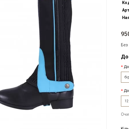
Ко
Арт
Ная
95
Без
До
До
бі
До
12
Очи
Кіл