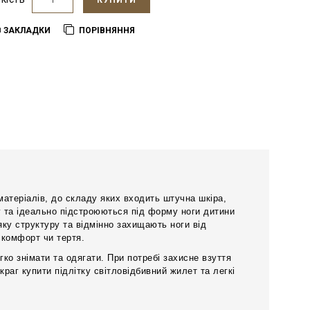
КУПИТИ
В ЗАКЛАДКИ
ПОРІВНЯННЯ
атеріалів, до складу яких входить штучна шкіра,
 та ідеально підстроюються під форму ноги дитини
яку структуру та відмінно захищають ноги від
скомфорт чи тертя.
ко знімати та одягати. При потребі захисне взуття
аг купити підлітку світловідбивний жилет та легкі