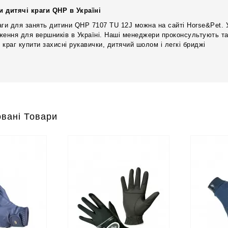
и дитячі краги QHP в Україні
аги для занять дитини QHP 7107 TU 12J можна на сайті Horse&Pet. 
ження для вершників в Україні. Наші менеджери проконсультують т
 краг купити захисні рукавички, дитячий шолом і легкі бриджі
вані Товари