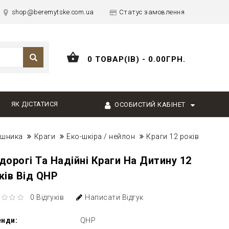
shop@beremytske.com.ua
Статус замовлення
0 ТОВАР(ІВ) - 0.00ГРН.
ЯК ДІСТАТИСЯ
ОСОБИСТИЙ КАБІНЕТ
ершника
Краги
Еко-шкіра / нейлон
Краги 12 років
дорогі Та Надійні Краги На Дитину 12
ків Від QHP
0 Відгуків
Написати Відгук
енди:
QHP