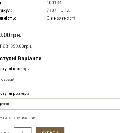
д:
100134
икул:
7107 TU 12J
вність:
Є в наявності
0.00грн.
 ПДВ: 950.00грн.
ступні Варіанти
ступні кольори
рюзовий
ступні розміри
років
стити параметри
ькість