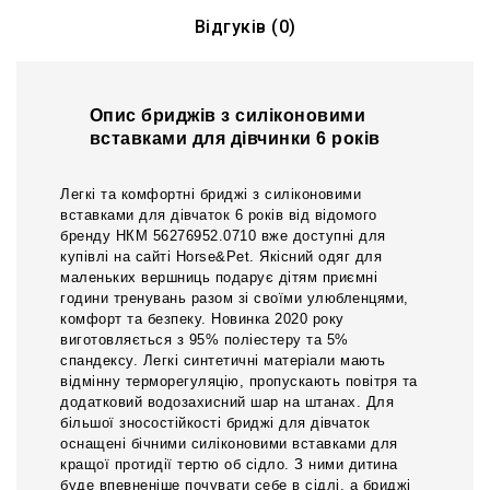
Відгуків (0)
Опис бриджів з силіконовими
вставками для дівчинки 6 років
Легкі та комфортні бриджі з силіконовими
вставками для дівчаток 6 років від відомого
бренду НКМ 56276952.0710 вже доступні для
купівлі на сайті Horse&Pet. Якісний одяг для
маленьких вершниць подарує дітям приємні
години тренувань разом зі своїми улюбленцями,
комфорт та безпеку. Новинка 2020 року
виготовляється з 95% поліестеру та 5%
спандексу. Легкі синтетичні матеріали мають
відмінну терморегуляцію, пропускають повітря та
додатковий водозахисний шар на штанах. Для
більшої зносостійкості бриджі для дівчаток
оснащені бічними силіконовими вставками для
кращої протидії тертю об сідло. З ними дитина
буде впевненіше почувати себе в сідлі, а бриджі