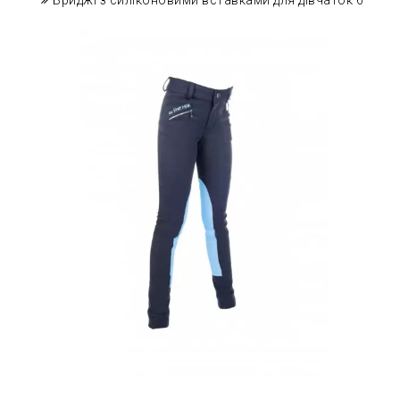
Бриджі з силіконовими вставками для дівчаток 6