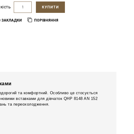
ькість
КУПИТИ
В ЗАКЛАДКИ
ПОРІВНЯННЯ
вками
недорогий та комфортний. Особливо це стосується
іконовими вставками для дівчаток QHP 8148 AN 152
вань та переохолодження.