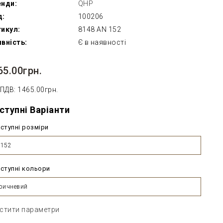
енди:
QHP
д:
100206
икул:
8148 AN 152
вність:
Є в наявності
65.00грн.
 ПДВ: 1465.00грн.
ступні Варіанти
ступні розміри
U152
ступні кольори
ричневий
стити параметри