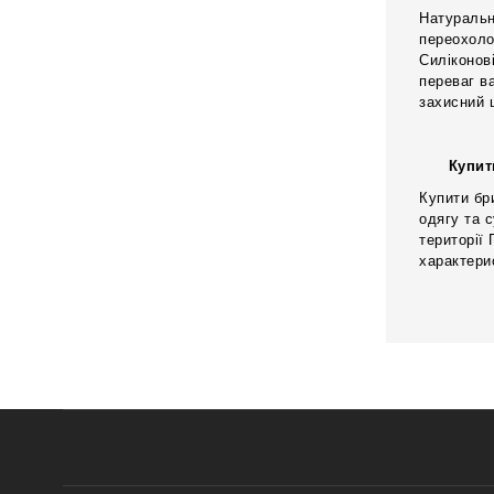
Натуральн
переохоло
Силіконов
переваг в
захисний 
Купит
Купити бр
одягу та 
території
характери