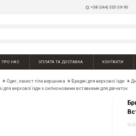
+38 (044) 333-39-90
ПРО НАС
ОПЛАТА ТА ДОСТАВКА
КОНТАКТИ
к
Одяг, захист тіла вершника
Бриджі для верхової їзди
Ди
і для верхової їзди з силіконовими вставками для дівчаток
Бр
Вс