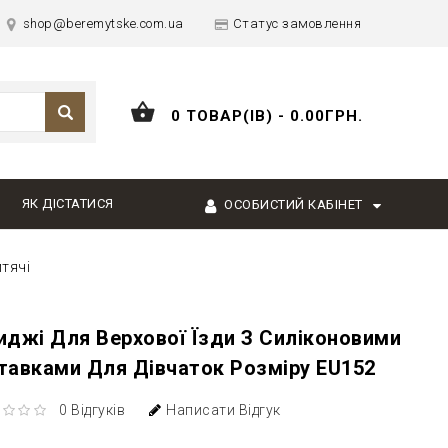
shop@beremytske.com.ua
Статус замовлення
0 ТОВАР(ІВ) - 0.00ГРН.
ЯК ДІСТАТИСЯ
ОСОБИСТИЙ КАБІНЕТ
тячі
иджі Для Верхової Їзди З Силіконовими
тавками Для Дівчаток Розміру EU152
0 Відгуків
Написати Відгук