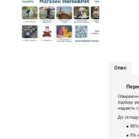
Опис
Пере
Обираючи 
підбору р
надають с
До складу
● 95%
● 5% 