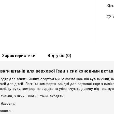
Кіл
Характеристики
Відгуків (0)
ваги штанів для верхової їзди з силіконовими вста
одяг для занять кінним спортом ми бажаємо щоб він був якісний, 
ечей для дітей. Легкі та комфортні бриджі для верхової їзди з сил
вободу руху, комфортно сидять та убезпечують дитину від травму
 тканин, з яких шиють штани, входять:
 бавовна;
еластан.