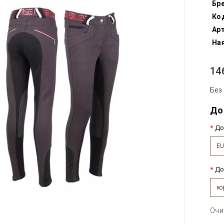
Бр
Ко
Арт
Ная
14
Без
До
До
E
До
ко
Очи