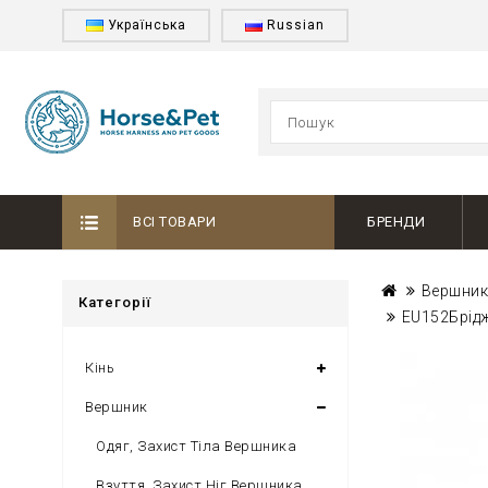
Українська
Russian
ВСІ ТОВАРИ
БРЕНДИ
Вершни
Категорії
EU152Брідж
Кінь
Вершник
Одяг, Захист Тіла Вершника
Взуття, Захист Ніг Вершника