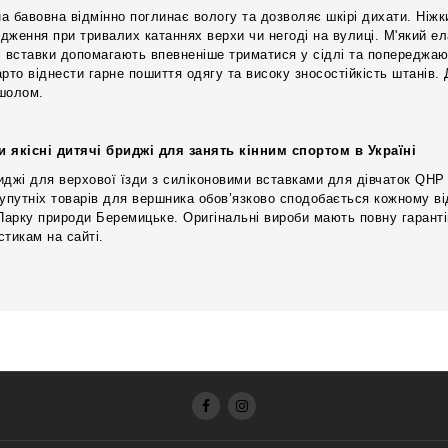
а бавовна відмінно поглинає вологу та дозволяє шкірі дихати. Ніжки
дження при тривалих катаннях верхи чи негоді на вулиці. М'який е
і вставки допомагають впевненіше триматися у сідлі та попереджаю
арто віднести гарне пошиття одягу та високу зносостійкість штанів.
шолом.
и якісні дитячі бриджі для занять кінним спортом в Україні
иджі для верхової їзди з силіконовими вставками для дівчаток QHP 
супутніх товарів для вершника обов’язково сподобається кожному в
 Парку природи Беремицьке. Оригінальні вироби мають повну гаранті
стикам на сайті.