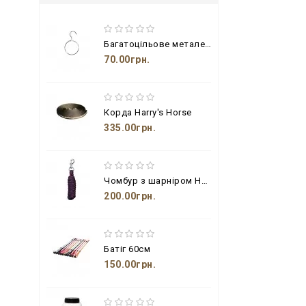
Багатоцільове металеве кільце з гачком
70.00грн.
Корда Harry's Horse
335.00грн.
Чомбур з шарніром Harry's Horse
200.00грн.
Батіг 60см
150.00грн.