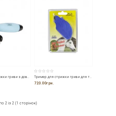
Тример для стрижки гриви з довжиною леза 100 мм. від ТМ Harry's Horse
Тример для стрижки гриви для тварин з вбудованим електричним двигуном від ТМ НКМ
720.00грн.
о 2 із 2 (1 сторінок)