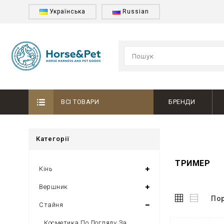
Українська
Russian
ВСІ ТОВАРИ
БРЕНДИ
Категорії
ТРИМЕР
Кінь
Вершник
Пор
Стайня
Косметика По Догляду За