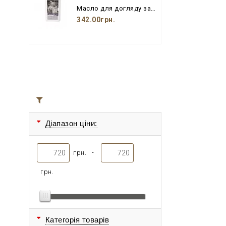
Масло для догляду за шкіряними виробами з бджолиним воском і пензлем
342.00грн.
Всі товари
Діапазон ціни:
грн. -
грн.
Категорія товарів