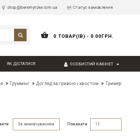
shop@beremytske.com.ua
Статус замовлення
0 ТОВАР(ІВ) - 0.00ГРН.
ЯК ДІСТАТИСЯ
ОСОБИСТИЙ КАБІНЕТ
ня
Груммінг
Догляд за гривою і хвостом
Тример
вати:
Показати
За замовчуванням
12