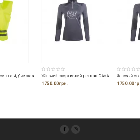
Захисний жилет світловідбиваючий HKM
Жіночий спортивний реглан CAVALLINO MARINO
1750.00грн.
1750.00гр