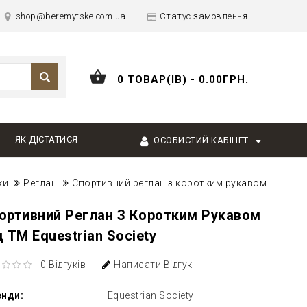
shop@beremytske.com.ua
Статус замовлення
0 ТОВАР(ІВ) - 0.00ГРН.
ЯК ДІСТАТИСЯ
ОСОБИСТИЙ КАБІНЕТ
ки
Реглан
Спортивний реглан з коротким рукавом
ортивний Реглан З Коротким Рукавом
д ТМ Equestrian Society
0 Відгуків
Написати Відгук
енди:
Equestrian Society