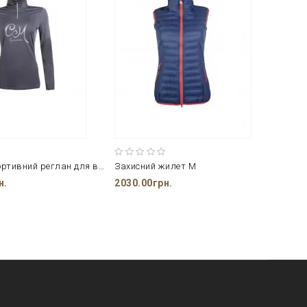
Жіночий спортивний реглан для верхової їзди CAVALLINO MARINO
Захисний жилет M
Жилет 
н.
2030.00грн.
1700.