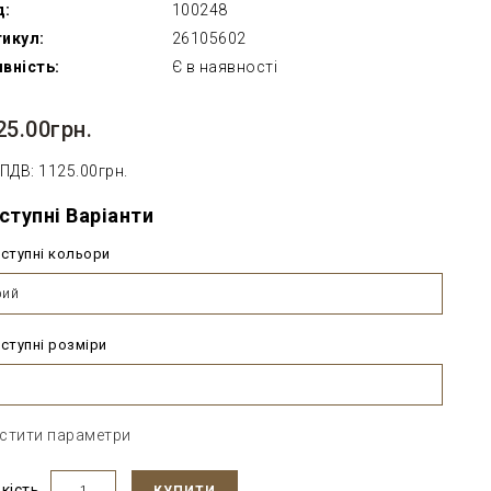
д:
100248
икул:
26105602
вність:
Є в наявності
25.00грн.
 ПДВ: 1125.00грн.
ступні Варіанти
ступні кольори
рий
ступні розміри
стити параметри
ькість