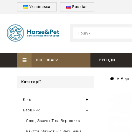
Українська
Russian
ВСІ ТОВАРИ
БРЕНДИ
Верш
Категорії
Кінь
Вершник
Одяг, Захист Тіла Вершника
Взуття, Захист Ніг Вершника