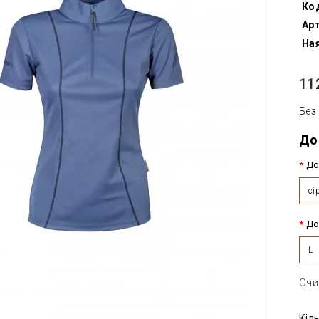
Ко
Арт
Ная
11
Без
До
До
сі
До
L
Очи
Кіл