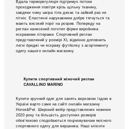
Вдала терморегуляція підтримує потоки
проходження повітря крізь щільну тканину,
завдяки чому шкіра тіла дихає та зайвий раз не
пітніє. Еластичні нарукавники добре тягнуться та
мають високий поріг на розрив. Попереду на
реглан нанесений логотип фірми виробника
яскравими літерами. Спортивний реглан
представлений у розмірі XL відмінно доповнить
легкі бриджі чи яскраву футболку з асортименту
одягу нашого онлайн магазину.
Купити спортивний жіночий реглан
CAVALLINO MARINO
Купити зручний одяг для занять верховою їздою в
Україні варто саме на сайті онлайн магазину
Horse&Pet. Широкий вибір представлених новинок
2020 року та більшість доступних розмірів
обов’язково сподобаються поціновувачам якісного
спортивного одягу для вершника. Наші клієнти