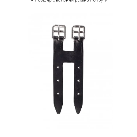
Розширювальний ремінь попруги