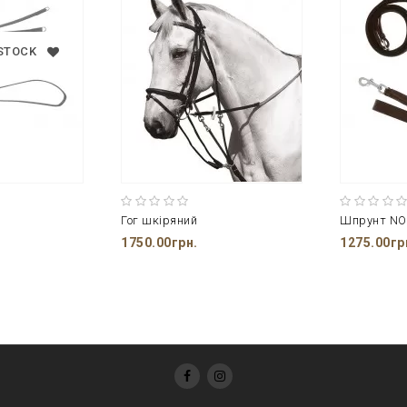
 STOCK
Гог шкіряний
Шпрунт NO
1750.00грн.
1275.00гр