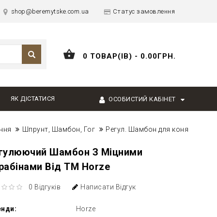
shop@beremytske.com.ua
Статус замовлення
0 ТОВАР(ІВ) - 0.00ГРН.
ЯК ДІСТАТИСЯ
ОСОБИСТИЙ КАБІНЕТ
ння
Шпрунт, Шамбон, Гог
Регул. Шамбон для коня
гулюючий Шамбон З Міцними
рабінами Від ТМ Horze
0 Відгуків
Написати Відгук
енди:
Horze