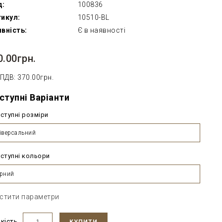
д:
100836
икул:
10510-BL
вність:
Є в наявності
0.00грн.
 ПДВ: 370.00грн.
ступні Варіанти
ступні розміри
іверсальний
ступні кольори
рний
стити параметри
ькість