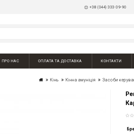
+38 (044) 333-39-90
ПРО НАС
ОПЛАТА ТА ДОСТАВКА
КОНТАКТИ
Кінь
Кінна амуніція
Засоби керува
Ре
Ка
Бр