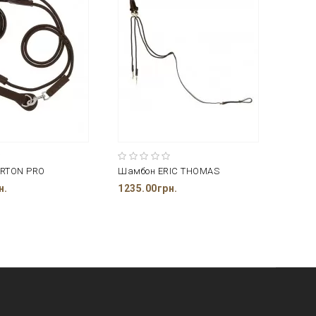
RTON PRO
Шамбон ERIC THOMAS
Шпру
н.
1235.00грн.
825.0