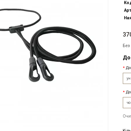
Ко
Арт
Ная
37
Без
До
До
ун
До
чо
Очи
Кіл