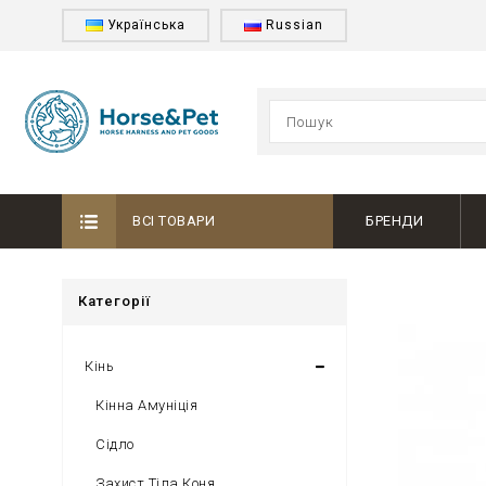
Українська
Russian
ВСІ ТОВАРИ
БРЕНДИ
Категорії
Кінь
Кінна Амуніція
Сідло
Захист Тіла Коня