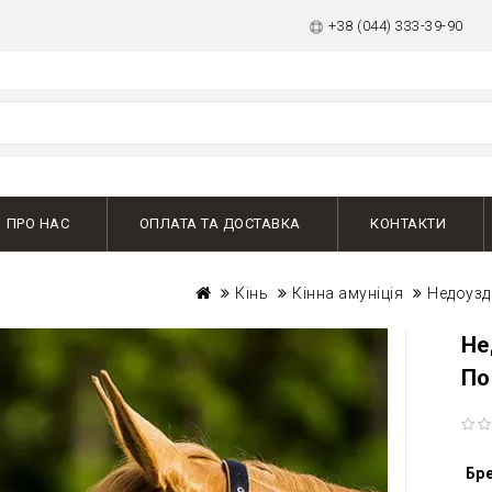
+38 (044) 333-39-90
ПРО НАС
ОПЛАТА ТА ДОСТАВКА
КОНТАКТИ
Кінь
Кінна амуніція
Недоузд
Не
По
Бр