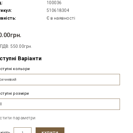
д:
100036
икул:
510618304
вність:
Є в наявності
0.00грн.
 ПДВ: 550.00грн.
ступні Варіанти
ступні кольори
ричневий
ступні розміри
ll
стити параметри
ькість