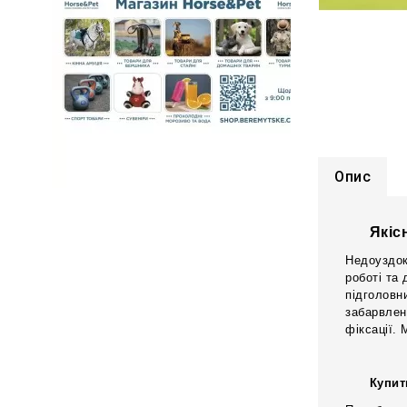
Опис
Якіс
Недоуздок 
роботі та
підголовн
забарвлен
фіксації. 
Купит