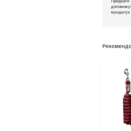
Придбати 
допоможут
мундштук 
Рекомендо