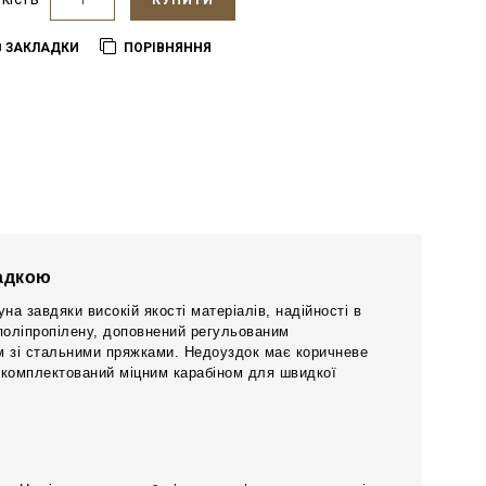
КУПИТИ
В ЗАКЛАДКИ
ПОРІВНЯННЯ
ладкою
на завдяки високій якості матеріалів, надійності в
у поліпропілену, доповнений регульованим
 зі стальними пряжками. Недоуздок має коричневе
укомплектований міцним карабіном для швидкої