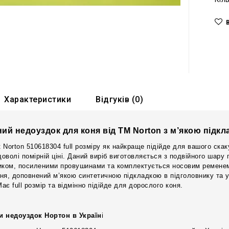
Характеристики
Відгуків (0)
ний недоуздок для коня від ТМ Norton з м’якою підк
Norton 510618304 full розміру як найкраще підійде для вашого скаку
 доволі помірній ціні. Даний виріб виготовляється з подвійного шар
иком, посиленими провушинами та комплектується носовим ременем
ня, доповнений м’якою синтетичною підкладкою в підголовнику та 
Має full розмір та відмінно підійде для дорослого коня.
и недоуздок Нортон в Україн
і