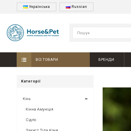
Українська
Russian
ВСІ ТОВАРИ
БРЕНДИ
Категорії
Кінь
Кінна Амуніція
Сідло
Захист Тіла Коня