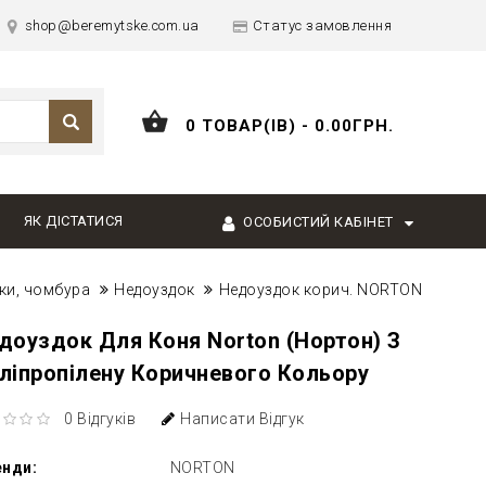
shop@beremytske.com.ua
Статус замовлення
0 ТОВАР(ІВ) - 0.00ГРН.
ЯК ДІСТАТИСЯ
ОСОБИСТИЙ КАБІНЕТ
ки, чомбура
Недоуздок
Недоуздок корич. NORTON
доуздок Для Коня Norton (Нортон) З
ліпропілену Коричневого Кольору
0 Відгуків
Написати Відгук
енди:
NORTON