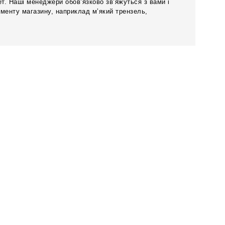
. Наші менеджери обов’язково зв’яжуться з вами і
менту магазину, наприклад м’який трензель,