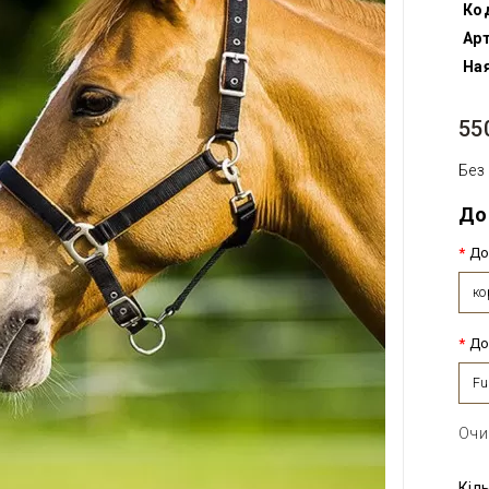
Ко
Арт
Ная
55
Без
До
До
ко
До
Fu
Очи
Кіл