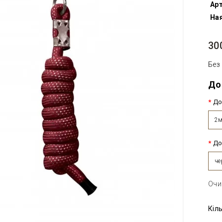
Арт
Ная
30
Без
До
До
2
До
че
Очи
Кіл