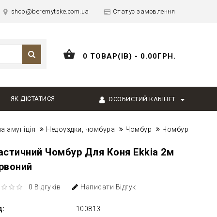
shop@beremytske.com.ua
Статус замовлення
0 ТОВАР(ІВ) - 0.00ГРН.
ЯК ДІСТАТИСЯ
ОСОБИСТИЙ КАБІНЕТ
на амуніція
Недоуздки, чомбура
Чомбур
Чомбур
астичний Чомбур Для Коня Ekkia 2м
рвоний
0 Відгуків
Написати Відгук
д:
100813