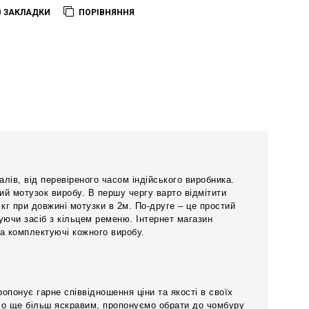
В ЗАКЛАДКИ
ПОРІВНЯННЯ
лів, від перевіреного часом індійського виробника.
ий мотузок виробу. В першу чергу варто відмітити
кг при довжині мотузки в 2м. По-друге – це простий
суючи засіб з кільцем ременю. Інтернет магазин
та комплектуючі кожного виробу.
опонує гарне співвідношення ціни та якості в своїх
уло ще більш яскравим, пропонуємо обрати до чомбуру