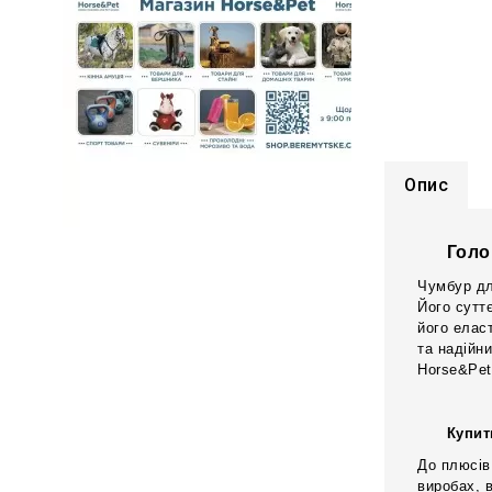
Опис
Голо
Чумбур дл
Його сутт
його елас
та надійни
Horse&Pet
Купит
До плюсів
виробах, 