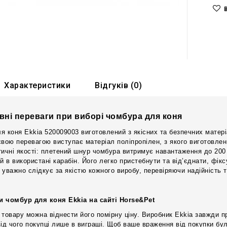
Характеристики
Відгуків (0)
вні переваги при виборі чомбура для коня
я коня Ekkia 520009003 виготовлений з якісних та безпечних матеріа
євою перевагою виступає матеріал поліпропілен, з якого виготовлен
тичні якості: плетений шнур чомбура витримує навантаження до 200 
й в використані карабін. Його легко пристебнути та від’єднати, фік
 уважно слідкує за якістю кожного виробу, перевіряючи надійність 
и чомбур для коня Ekkia на сайті Horse&Pet
 товару можна віднести його помірну ціну. Виробник Ekkia завжди пр
від чого покупці лише в виграші. Щоб ваше враження від покупки б