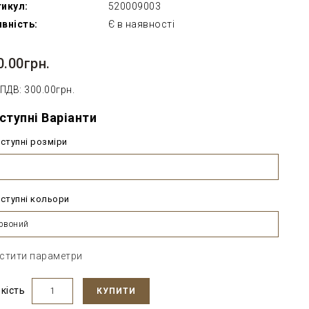
икул:
520009003
вність:
Є в наявності
0.00грн.
 ПДВ: 300.00грн.
ступні Варіанти
ступні розміри
м
ступні кольори
рвоний
стити параметри
ькість
КУПИТИ