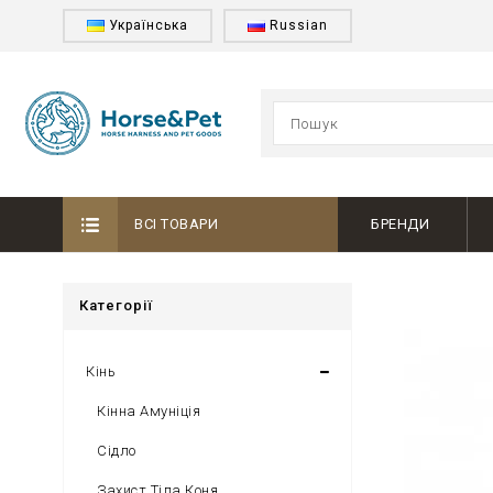
Українська
Russian
ВСІ ТОВАРИ
БРЕНДИ
Категорії
Кінь
Кінна Амуніція
Сідло
Захист Тіла Коня