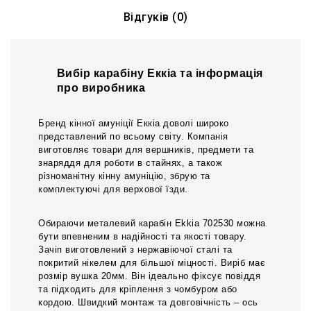
Відгуків (0)
Вибір карабіну Еккіа та інформація
про виробника
Бренд кінної амуніції Еккіа доволі широко
представлений по всьому світу. Компанія
виготовляє товари для вершників, предмети та
знаряддя для роботи в стайнях, а також
різноманітну кінну амуніцію, збрую та
комплектуючі для верхової їзди.
Обираючи металевий карабін Ekkia 702530 можна
бути впевненим в надійності та якості товару.
Зачіп виготовлений з нержавіючої сталі та
покритий нікелем для більшої міцності. Виріб має
розмір вушка 20мм. Він ідеально фіксує повіддя
та підходить для кріплення з чомбуром або
кордою. Швидкий монтаж та довговічність – ось