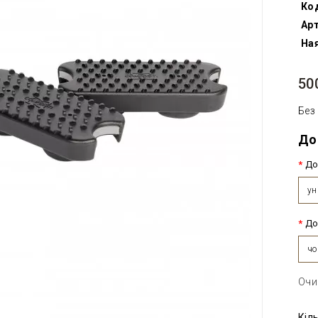
Ко
Арт
Ная
50
Без
До
До
ун
До
чо
Очи
Кіл