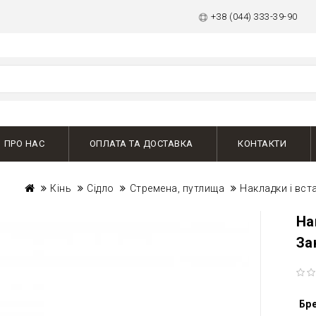
+38 (044) 333-39-90
ПРО НАС
ОПЛАТА ТА ДОСТАВКА
КОНТАКТИ
Кінь
Сідло
Стремена, путлища
Накладки і вст
На
За
Бр