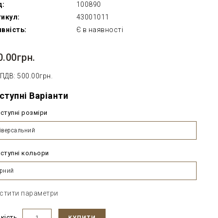
д:
100890
икул:
43001011
вність:
Є в наявності
0.00грн.
 ПДВ: 500.00грн.
ступні Варіанти
ступні розміри
іверсальний
ступні кольори
рний
стити параметри
ькість