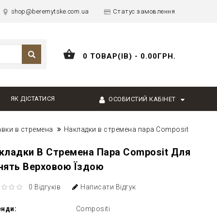
shop@beremytske.com.ua
Статус замовлення
0 ТОВАР(ІВ) - 0.00ГРН.
ЯК ДІСТАТИСЯ
ОСОБИСТИЙ КАБІНЕТ
авки в стремена
Накладки в стремена пара Composit
кладки В Стремена Пара Composit Для
нять Верховою Їздою
0 Відгуків
Написати Відгук
енди:
Compositi