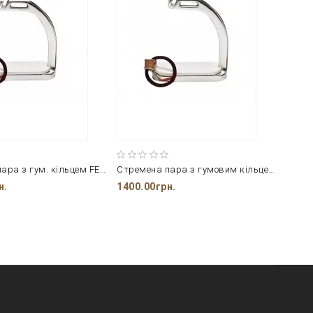
Стремена пара з гум. кільцем FEELING
Стремена пара з гумовим кільцем FEELING
Стрем
н.
1400.00грн.
1080.