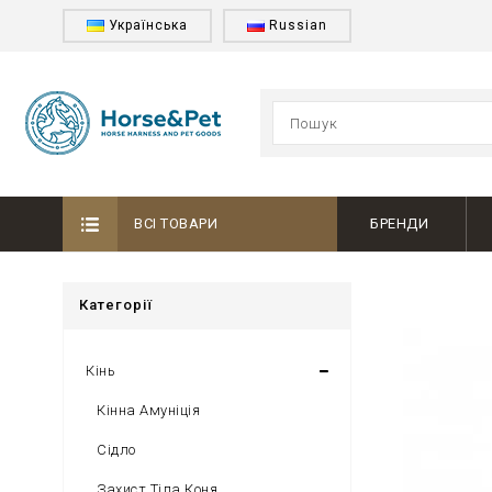
Українська
Russian
ВСІ ТОВАРИ
БРЕНДИ
Категорії
Кінь
Кінна Амуніція
Сідло
Захист Тіла Коня