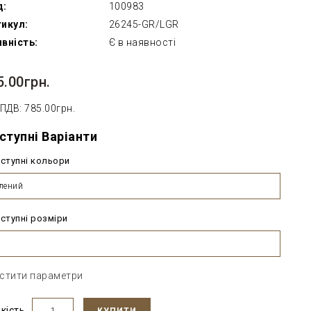
д:
100983
икул:
26245-GR/LGR
вність:
Є в наявності
5.00грн.
 ПДВ: 785.00грн.
ступні Варіанти
ступні кольори
лений
ступні розміри
стити параметри
ькість