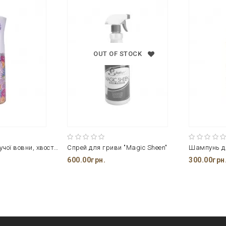
OUT OF STOCK
Спрей для блискучої вовни, хвоста і гриви "Care & Shine" Magic Brush
Спрей для гриви "Magic Sheen"
Шампунь дл
600.00грн.
300.00грн