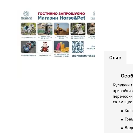
Опис
Особ
Купуючи г
приваблив
переноски
та вміщує
● Копи
● Греб
● Вод