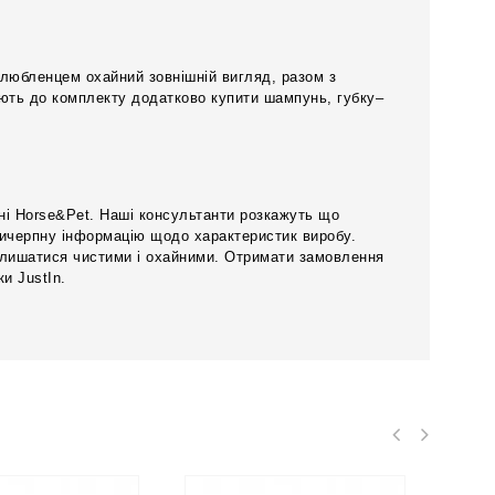
улюбленцем охайний зовнішній вигляд, разом з
ують до комплекту додатково купити шампунь, губку–
ині Horse&Pet. Наші консультанти розкажуть що
 вичерпну інформацію щодо характеристик виробу.
лишатися чистими і охайними. Отримати замовлення
и JustIn.