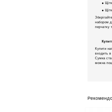
● Щіт
● Щіт
Зберігайт
набором д
перчатку 
Купит
Купити на
входить в
Сумка ста
можна пош
Рекомендо