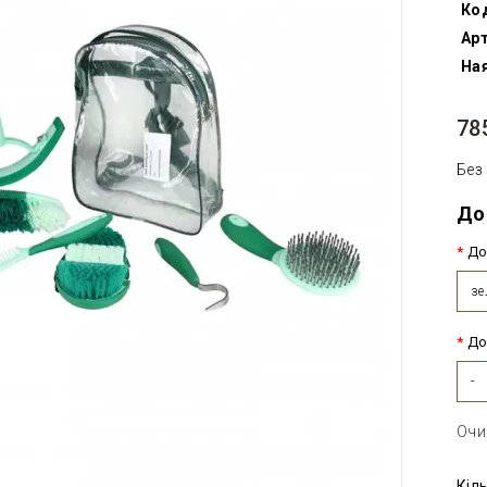
Ко
Арт
Ная
78
Без
До
До
зе
До
-
Очи
Кіл