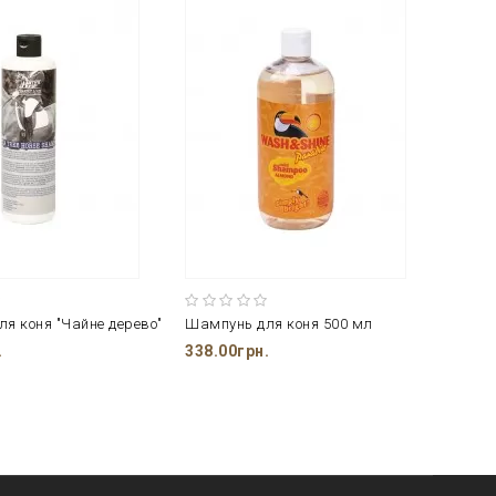
я коня "Чайне дерево"
Шампунь для коня 500 мл
.
338.00грн.
282.0