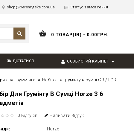
shop@beremytske.com.ua
Статус замовлення
0 ТОВАР(ІВ) - 0.00ГРН.
ЯК ДІСТАТИСЯ
ОСОБИСТИЙ КАБІНЕТ
ри для груммінга
Набір для грумінгу в сумці GR / LGR
бір Для Грумінгу В Сумці Horze З 6
едметів
0 Відгуків
Написати Відгук
енди:
Horze