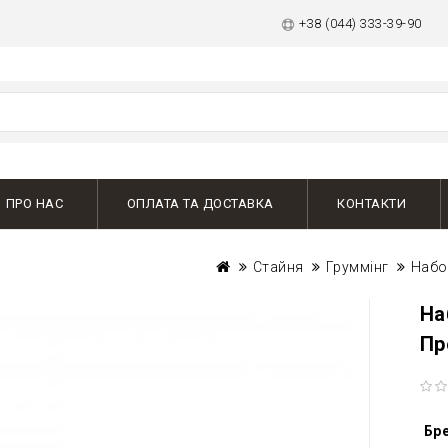
+38 (044) 333-39-90
ПРО НАС
ОПЛАТА ТА ДОСТАВКА
КОНТАКТИ
Стайня
Груммінг
Набо
На
Пр
Бр