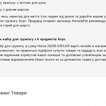
ку овальну з петлею для руки;
ку з довгим ворсом.
е весь інвентар для миття тіла тварин під рукою та даруйте вашим 
ля грумінгу Хорз. Продавці інтернет магазину Horse&Pet рекоменд
та спрей для шерсті.
и набір для грумінгу з 6 предметів Хорз
бір для грумінгу в сумці Horze 26245-GR/LGR варто онлайн в магаз
 комплект, як правильно підібрати супутні товари та нададуть всю
не відмінним атрибутом вашої конюшні та допоможе улюбленцям за
товим відправленням Нової пошти чи за допомогою сервісу доставк
вані Товари