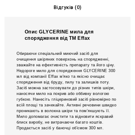
Відгуків (0)
Опис GLYCERINE мила для
спорядження від ТМ Effax
Обираючи спеціальний миючий засіб для
очищення шкіряних поверхонь на спорядженні,
зважайте на ефективність препарату та його ціну.
Недороге мило для спорядження GLYCERINE 300
мл від компанії Effax м'яко та якісно очищає
спорядження від бруду, пилу та залишків поту.
Засіб можна застосовувати до різних типів шкіри,
наносячи мило на покрив або оббивку вологою
губкою. Нанесіть гліцериновий засіб рівномірно по
всій площі та зачекайте. Активні речовини швидко
проникають в волокна шкіри та пом’якшують її.
Мило допомагає очистити та відновити яскравий
блиск виробу, не витрачаючи багато коштів.
Продається засіб у баночці об'ємом 300 мл.