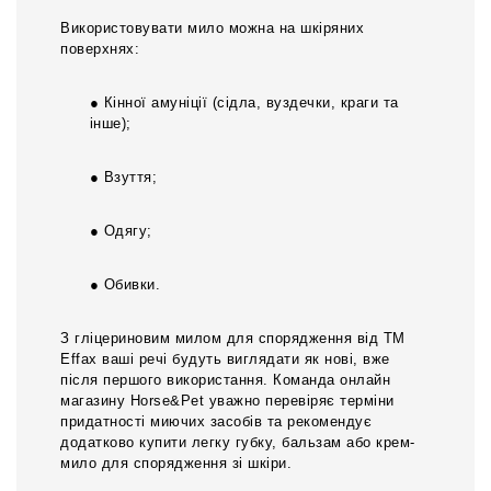
Використовувати мило можна на шкіряних
поверхнях:
● Кінної амуніції (сідла, вуздечки, краги та
інше);
● Взуття;
● Одягу;
● Обивки.
З гліцериновим милом для спорядження від ТМ
Effax ваші речі будуть виглядати як нові, вже
після першого використання. Команда онлайн
магазину Horse&Pet уважно перевіряє терміни
придатності миючих засобів та рекомендує
додатково купити легку губку, бальзам або крем-
мило для спорядження зі шкіри.