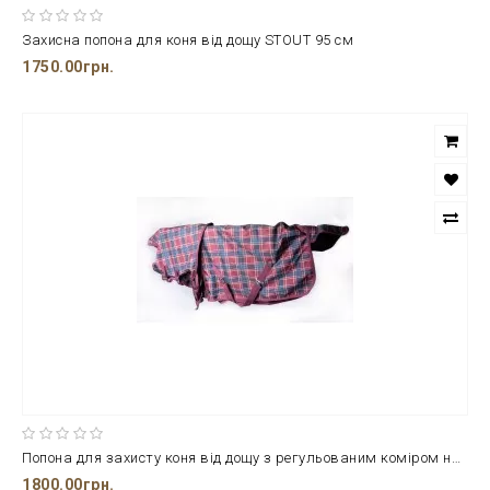
Захисна попона для коня від дощу STOUT 95 см
1750.00грн.
Попона для захисту коня від дощу з регульованим коміром на шию Minihorse від 69 до 85 см
1800.00грн.