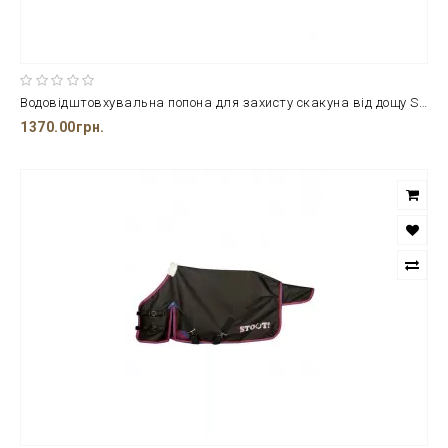
Водовідштовхувальна попона для захисту скакуна від дощу STOUT 95 см
1370.00грн.