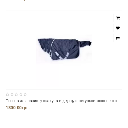
Попона для захисту скакуна від дощу з регульованою шиєю ТМ Minihorse від 80 до 100 см
1800.00грн.