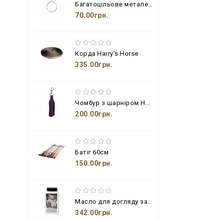
Багатоцільове металеве кільце з гачком
70.00грн.
Корда Harry's Horse
335.00грн.
Чомбур з шарніром Harry's Horse
200.00грн.
Батіг 60см
150.00грн.
Масло для догляду за шкіряними виробами з бджолиним воском і пензлем
342.00грн.