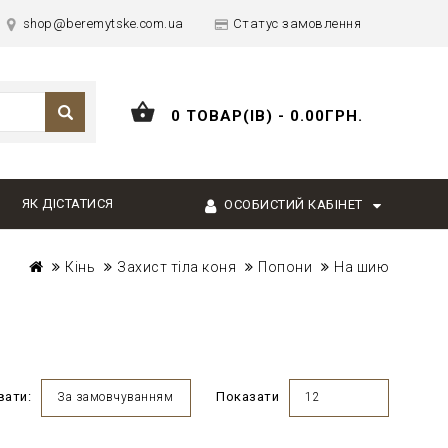
shop@beremytske.com.ua
Статус замовлення
0 ТОВАР(ІВ) - 0.00ГРН.
ЯК ДІСТАТИСЯ
ОСОБИСТИЙ КАБІНЕТ
Кінь
Захист тіла коня
Попони
На шию
вати:
Показати
За замовчуванням
12