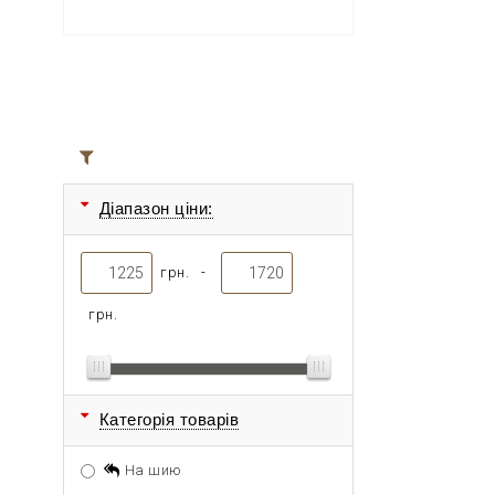
Всі товари
Діапазон ціни:
грн. -
грн.
Категорія товарів
На шию