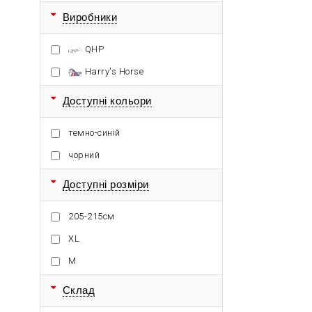
Виробники
QHP
Harry's Horse
Доступні кольори
темно-синій
чорний
Доступні розміри
205-215см
XL
M
Склад