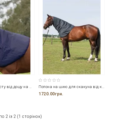
Попона для захисту від дощу на шию коня
Попона на шию для скакуна від компанії Harry's Horse
1720.00грн.
о 2 із 2 (1 сторінок)