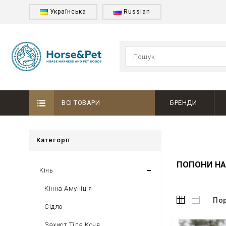
Українська
Russian
ВСІ ТОВАРИ
БРЕНДИ
Категорії
ПОПОНИ Н
Кінь
Кінна Амуніція
Пор
Сідло
Захист Тіла Коня