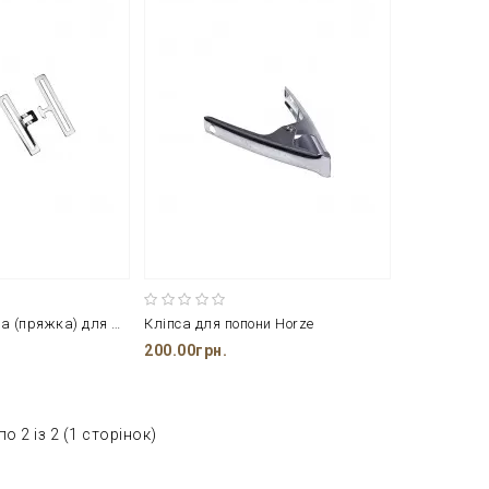
Сталева застібка (пряжка) для ременя розміром 75 мм від фірми SURCINGLE
Кліпса для попони Horze
200.00грн.
о 2 із 2 (1 сторінок)