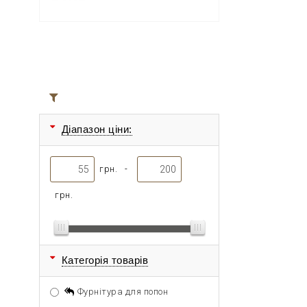
Всі товари
Діапазон ціни:
грн. -
грн.
Категорія товарів
Фурнітура для попон