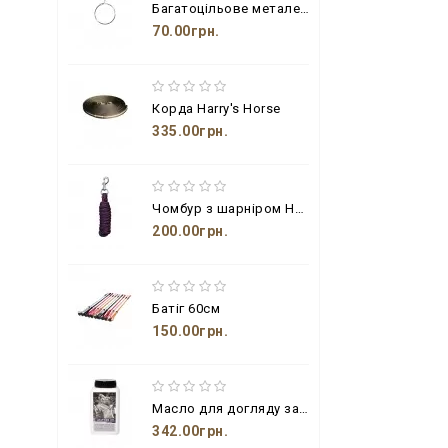
Багатоцільове металеве кільце з гачком
70.00грн.
Корда Harry's Horse
335.00грн.
Чомбур з шарніром Harry's Horse
200.00грн.
Батіг 60см
150.00грн.
Масло для догляду за шкіряними виробами з бджолиним воском і пензлем
342.00грн.