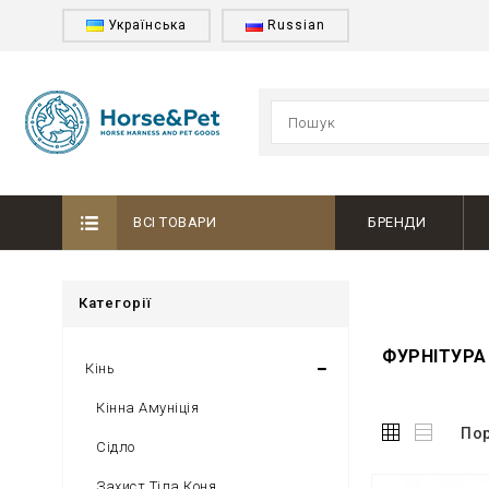
Українська
Russian
ВСІ ТОВАРИ
БРЕНДИ
Категорії
ФУРНІТУРА
Кінь
Кінна Амуніція
Пор
Сідло
Захист Тіла Коня