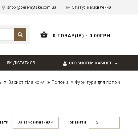
shop@beremytske.com.ua
Статус замовлення
0 ТОВАР(ІВ) - 0.00ГРН.
ЯК ДІСТАТИСЯ
ОСОБИСТИЙ КАБІНЕТ
ь
Захист тіла коня
Попони
Фурнітура для попон
вати:
Показати
За замовчуванням
12