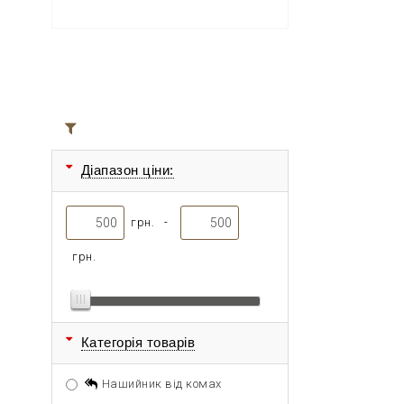
Всі товари
Діапазон ціни:
грн. -
грн.
Категорія товарів
Нашийник від комах