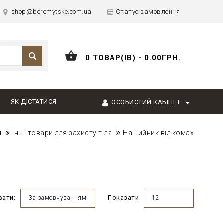
shop@beremytske.com.ua
Статус замовлення
0 ТОВАР(ІВ) - 0.00ГРН.
ЯК ДІСТАТИСЯ
ОСОБИСТИЙ КАБІНЕТ
я
Інші товари для захисту тіла
Нашийник від комах
вати:
Показати
За замовчуванням
12