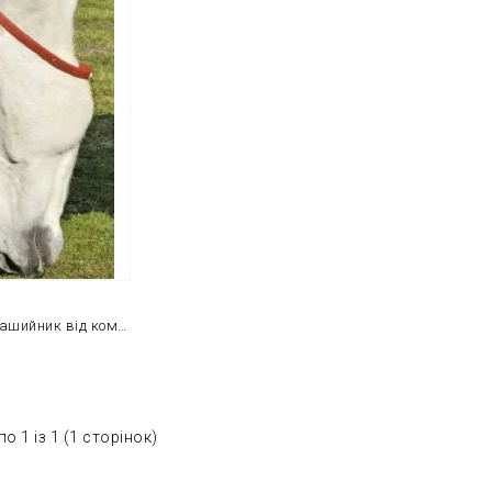
Універсальний нашийник від комах для коня НКМ з природніми активними компонентами
о 1 із 1 (1 сторінок)