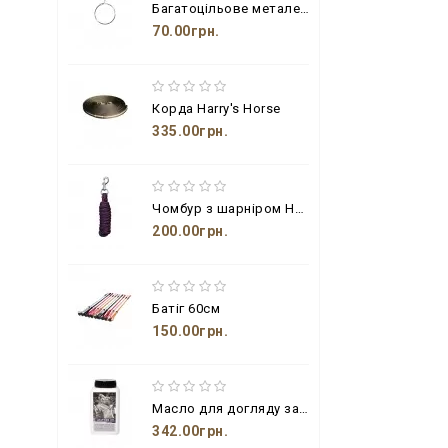
Багатоцільове металеве кільце з гачком
70.00грн.
Корда Harry's Horse
335.00грн.
Чомбур з шарніром Harry's Horse
200.00грн.
Батіг 60см
150.00грн.
Масло для догляду за шкіряними виробами з бджолиним воском і пензлем
342.00грн.