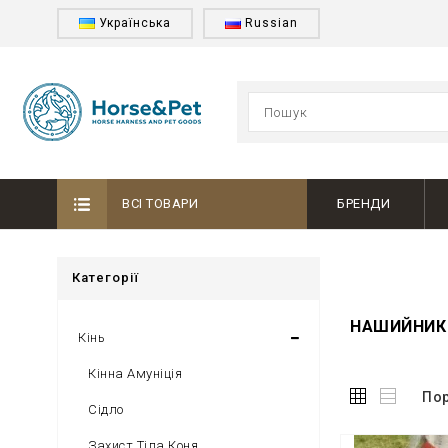
Українська
Russian
ВСІ ТОВАРИ
БРЕНДИ
Категорії
НАШИЙНИК 
Кінь
Кінна Амуніція
Пор
Сідло
Захист Тіла Коня