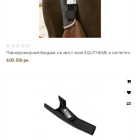
Повнорозмірний бандаж на хвіст коня EQUITHEME з синтетичної вовни та дихаючого поліестеру
600.00грн.