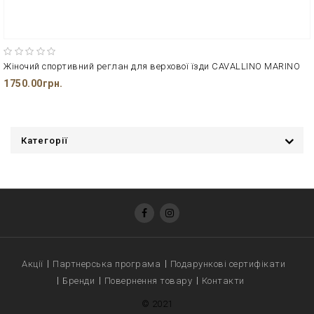
Жіночий спортивний реглан для верхової їзди CAVALLINO MARINO
1750.00грн.
Категорії
Акції
Партнерська програма
Подарункові сертифікати
Бренди
Повернення товару
Контакти
© 2021