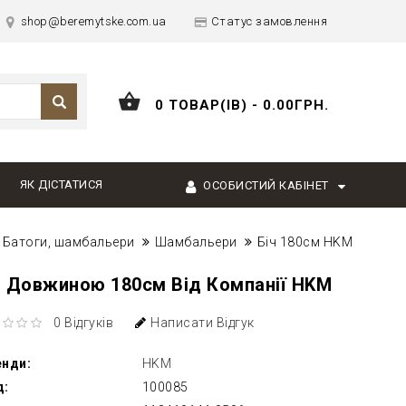
shop@beremytske.com.ua
Статус замовлення
0 ТОВАР(ІВ) - 0.00ГРН.
ЯК ДІСТАТИСЯ
ОСОБИСТИЙ КАБІНЕТ
Батоги, шамбальери
Шамбальери
Біч 180см HKM
ч Довжиною 180см Від Компанії HKM
0 Відгуків
Написати Відгук
енди:
HKM
д:
100085