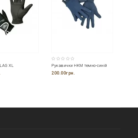
LAG XL
Рукавички HKM темно-синій
Рукав
.
200.00грн.
375.0