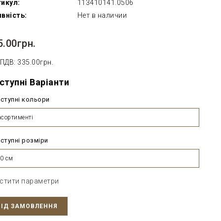
икул:
113410141.0506
вність:
Нет в наличии
5.00грн.
 ПДВ: 335.00грн.
ступні Варіанти
ступні кольори
асортименті
ступні розміри
0 см
стити параметри
ПІД ЗАМОВЛЕННЯ