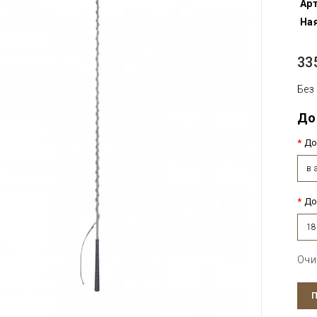
Арт
Ная
33
Без
До
До
в 
До
18
Очи