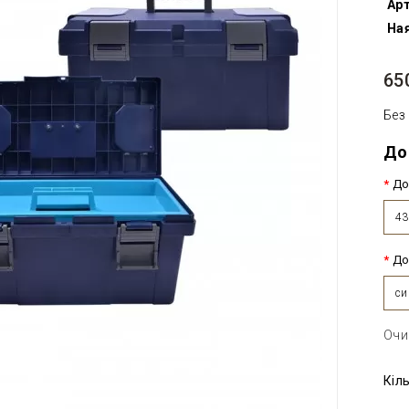
Арт
Ная
65
Без
До
До
43
До
си
Очи
Кіл