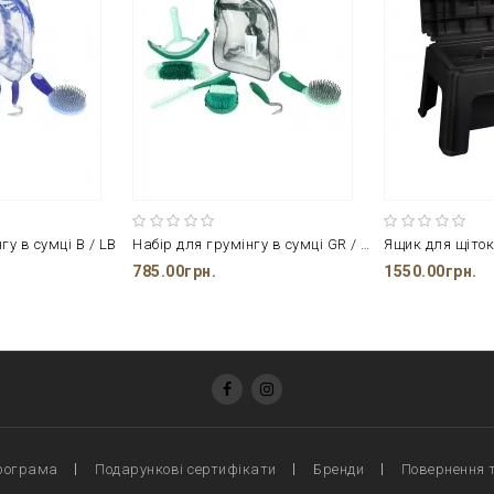
гу в сумці B / LB
Набір для грумінгу в сумці GR / LGR
Ящик для щіток 
785.00грн.
1550.00грн.
рограма
Подарункові сертифікати
Бренди
Повернення 