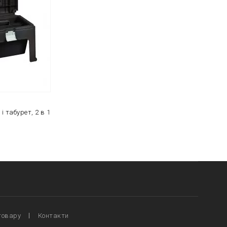
і табурет, 2 в 1
товару
Контакти