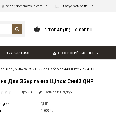
shop@beremytske.com.ua
Статус замовлення
0 ТОВАР(ІВ) - 0.00ГРН.
ЯК ДІСТАТИСЯ
ОСОБИСТИЙ КАБІНЕТ
уарів груммінга
Ящик для зберігання щіток синій QHP
ик Для Зберігання Щіток Синій QHP
0 Відгуків
Написати Відгук
енди:
QHP
д:
100967