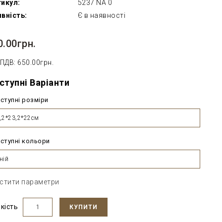
икул:
5237 NA 0
вність:
Є в наявності
0.00грн.
 ПДВ: 650.00грн.
ступні Варіанти
ступні розміри
,2*23,2*22см
ступні кольори
ній
стити параметри
ькість
КУПИТИ