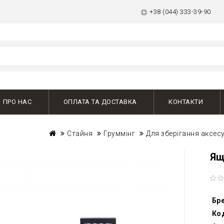
+38 (044) 333-39-90
ПРО НАС
ОПЛАТА ТА ДОСТАВКА
КОНТАКТИ
Стайня
Груммінг
Для зберігання аксес
Ящ
Бр
Ко