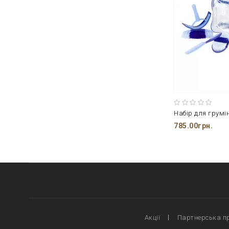
Набір для грумін
785.00грн.
Акції
Партнерська п