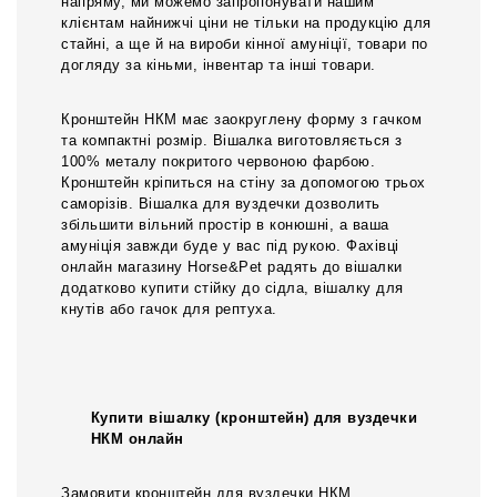
напряму, ми можемо запропонувати нашим
клієнтам найнижчі ціни не тільки на продукцію для
стайні, а ще й на вироби кінної амуніції, товари по
догляду за кіньми, інвентар та інші товари.
Кронштейн НКМ має заокруглену форму з гачком
та компактні розмір. Вішалка виготовляється з
100% металу покритого червоною фарбою.
Кронштейн кріпиться на стіну за допомогою трьох
саморізів. Вішалка для вуздечки дозволить
збільшити вільний простір в конюшні, а ваша
амуніція завжди буде у вас під рукою. Фахівці
онлайн магазину Horse&Pet радять до вішалки
додатково купити стійку до сідла, вішалку для
кнутів або гачок для рептуха.
Купити вішалку (кронштейн) для вуздечки
НКМ онлайн
Замовити кронштейн для вуздечки НКМ