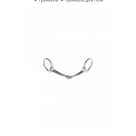
Трензель
Трензель для Поні