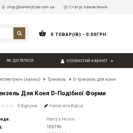
shop@beremytske.com.ua
Статус замовлення
0 ТОВАР(ІВ) - 0.00ГРН.
ЯК ДІСТАТИСЯ
ОСОБИСТИЙ КАБІНЕТ
мплектуючі (залізо)
Трензель
D-трензель для коня
ензель Для Коня D-Подібної Форми
0 Відгуків
Написати Відгук
енди:
Harry's Horse
д:
100796