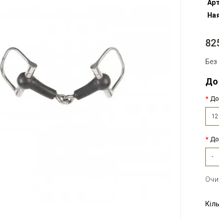
Арт
Ная
82
Без
До
До
12
До
-
Очи
Кіл