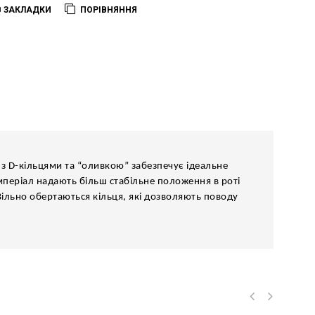
В ЗАКЛАДКИ
ПОРІВНЯННЯ
и з D-кільцями та “оливкою” забезпечує ідеальне
імперіал надають більш стабільне положення в роті
Вільно обертаються кільця, які дозволяють поводу