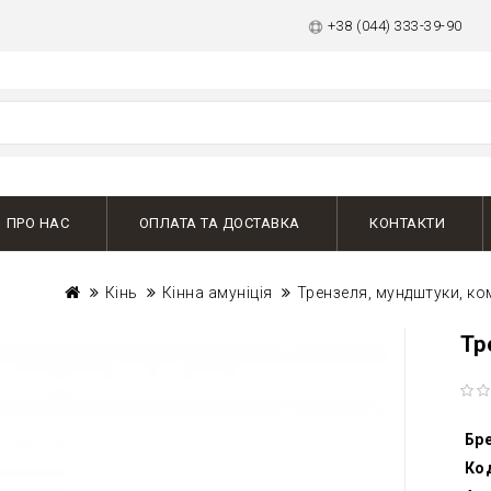
+38 (044) 333-39-90
ПРО НАС
ОПЛАТА ТА ДОСТАВКА
КОНТАКТИ
Кінь
Кінна амуніція
Трензеля, мундштуки, ко
Тр
Бр
Ко