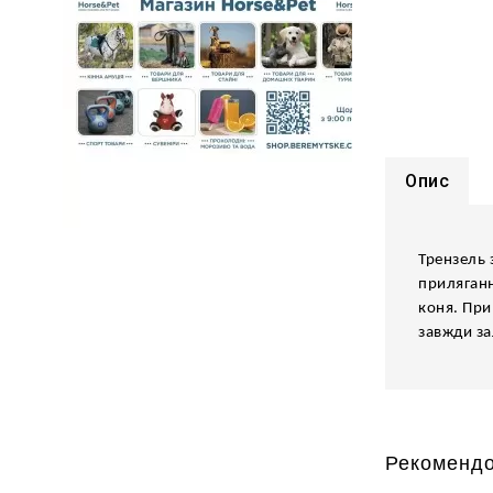
Опис
Трензель 
приляганн
коня. При
завжди з
Рекомендо