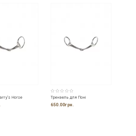
rry's Horse
Трензель для Поні
Трензе
.
650.00грн.
810.0