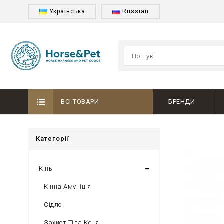
Українська
Russian
ВСІ ТОВАРИ
БРЕНДИ
Категорії
Кінь
Кінна Амуніція
Сідло
Захист Тіла Коня