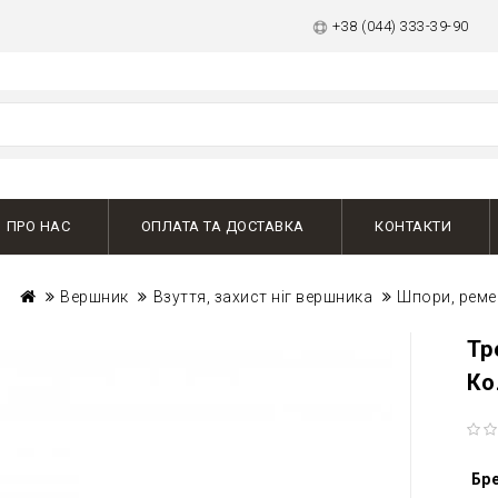
+38 (044) 333-39-90
ПРО НАС
ОПЛАТА ТА ДОСТАВКА
КОНТАКТИ
Вершник
Взуття, захист ніг вершника
Шпори, реме
Тр
Ко
Бр