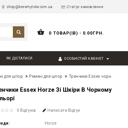
shop@beremytske.com.ua
Статус замовлення
0 ТОВАР(ІВ) - 0.00ГРН.
ЯК ДІСТАТИСЯ
ОСОБИСТИЙ КАБІНЕТ
ні для шпор
Ремені для шпор
Тренчики Essex чорн
енчики Essex Horze Зі Шкіри В Чорному
льорі
0 Відгуків
Написати Відгук
енди:
Horze