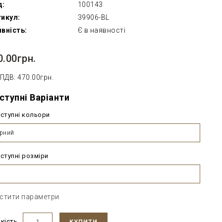
д:
100143
икул:
39906-BL
вність:
Є в наявності
0.00грн.
 ПДВ: 470.00грн.
ступні Варіанти
ступні кольори
рний
ступні розміри
стити параметри
ькість