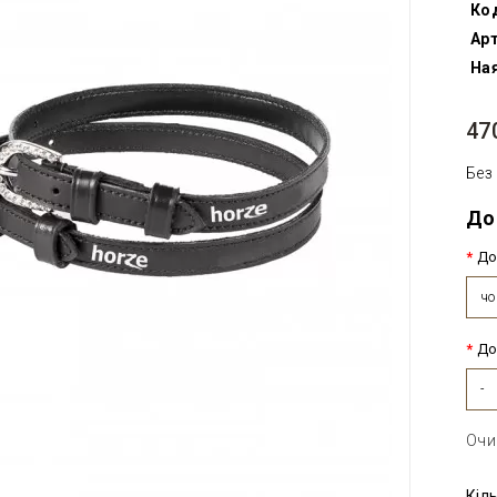
Ко
Арт
Ная
47
Без
До
До
чо
До
-
Очи
Кіл