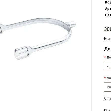
Ко
Арт
Ная
30
Без
До
До
ср
До
20
Очи
Кіл