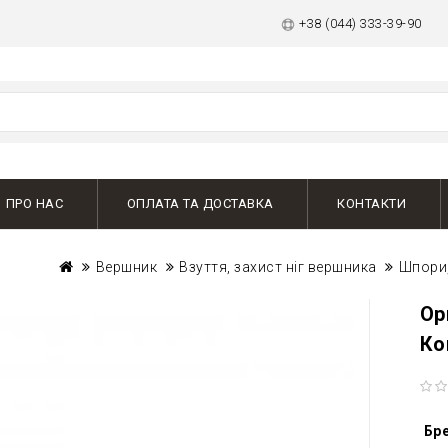
+38 (044) 333-39-90
ПРО НАС
ОПЛАТА ТА ДОСТАВКА
КОНТАКТИ
Вершник
Взуття, захист ніг вершника
Шпори,
Ор
Ко
Бр