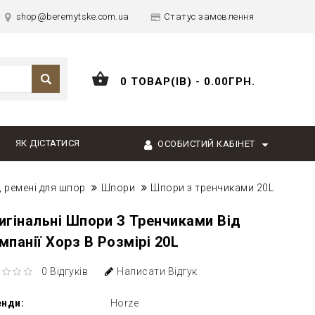
shop@beremytske.com.ua
Статус замовлення
0 ТОВАР(ІВ) - 0.00ГРН.
ЯК ДІСТАТИСЯ
ОСОБИСТИЙ КАБІНЕТ
 ремені для шпор
Шпори
Шпори з тренчиками 20L
игінальні Шпори З Тренчиками Від
мпанії Хорз В Розмірі 20L
0 Відгуків
Написати Відгук
енди:
Horze