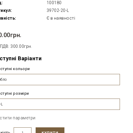
д:
100180
икул:
39702-20-L
вність:
Є в наявності
0.00грн.
 ПДВ: 300.00грн.
ступні Варіанти
ступні кольори
ібло
ступні розміри
-L
стити параметри
ькість