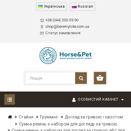
Українська
Russian
+38 (044) 333-39-90
shop@beremytske.com.ua
Статус замовлення
ОСОБИСТИЙ КАБІНЕТ
Стайня
Груммінг
Догляд за гривою і хвостом
Сумка-ремінь з набором для догляду за гривою
Сумка-ремінь з набором для догляд за гривою або для