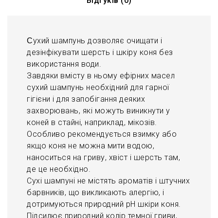
Відгуків (0)
ухий шампунь дозволяє очищати і
С
дезінфікувати шерсть і шкіру коня без
використання води.
Завдяки вмісту в ньому ефірних масел
сухий шампунь необхідний для гарної
гігієни і для запобігання деяких
захворювань, які можуть виникнути у
коней в стайні, наприклад, мікозів.
Особливо рекомендується взимку або
якщо коня не можна мити водою,
наноситься на гриву, хвіст і шерсть там,
де це необхідно.
Сухі шампуні не містять ароматів і штучних
барвників, що викликають алергію, і
дотримуються природний pH шкіри коня.
Підсилює природний колір темної гриви,