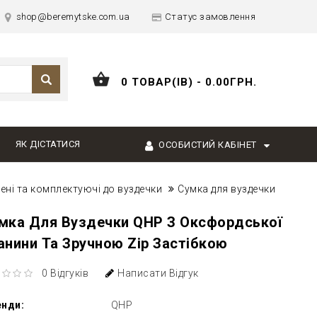
shop@beremytske.com.ua
Статус замовлення
0 ТОВАР(ІВ) - 0.00ГРН.
ЯК ДІСТАТИСЯ
ОСОБИСТИЙ КАБІНЕТ
ені та комплектуючі до вуздечки
Сумка для вуздечки
мка Для Вуздечки QHP З Оксфордської
анини Та Зручною Zip Застібкою
0 Відгуків
Написати Відгук
енди:
QHP