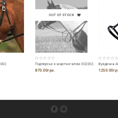
OUT OF STOCK
0002
Подперсьє з мартингалом 302202002
Вуздечка 
870.00грн.
1250.00гр