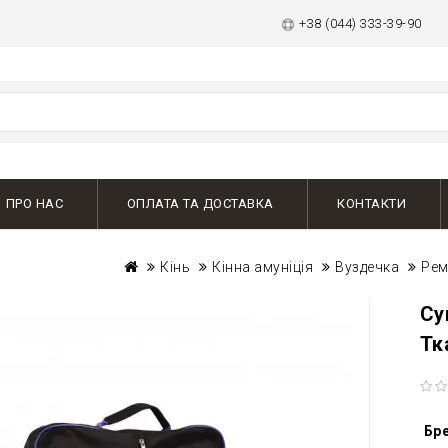
+38 (044) 333-39-90
ПРО НАС
ОПЛАТА ТА ДОСТАВКА
КОНТАКТИ
Кінь
Кінна амуніція
Вуздечка
Рем
Су
Тк
Бр