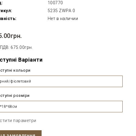
д:
100770
икул:
5235 ZWPA 0
вність:
Нет в наличии
5.00грн.
 ПДВ: 675.00грн.
ступні Варіанти
ступні кольори
рний/фіолетовий
ступні розміри
*18*68см
стити параметри