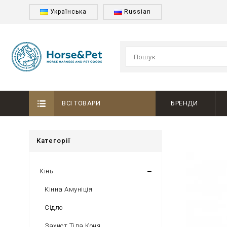
Українська
Russian
ВСІ ТОВАРИ
БРЕНДИ
Категорії
Кінь
Кінна Амуніція
Сідло
Захист Тіла Коня