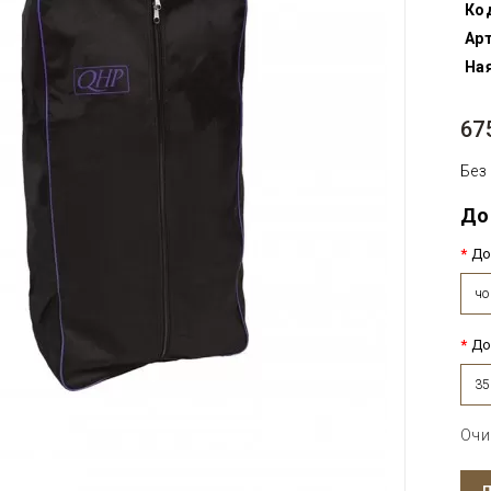
Ко
Арт
Ная
67
Без
До
До
чо
До
35
Очи