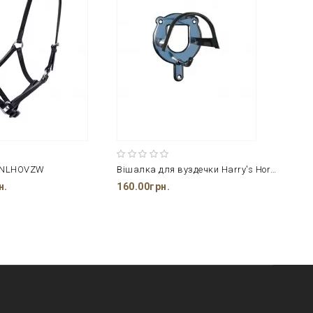
ANLHOVZW
Вішалка для вуздечки Harry's Horse
н.
160.00грн.
550.0