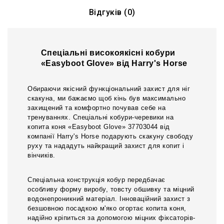
Відгуків (0)
Спеціальні високоякісні кобури
«Easyboot Glove» від Harry's Horse
Обираючи якісний функціональний захист для ніг
скакуна, ми бажаємо щоб кінь був максимально
захищений та комфортно почував себе на
тренуваннях. Спеціальні кобури-черевики на
копита коня «Easyboot Glove» 37703044 від
компанії Harry's Horse подарують скакуну свободу
руху та нададуть найкращий захист для копит і
вінчиків.
Спеціальна конструкція кобур передбачає
особливу форму виробу, товсту обшивку та міцний
водонепроникний матеріал. Інноваційний захист з
безшовною посадкою м'яко огортає копита коня,
надійно кріпиться за допомогою міцних фіксаторів-