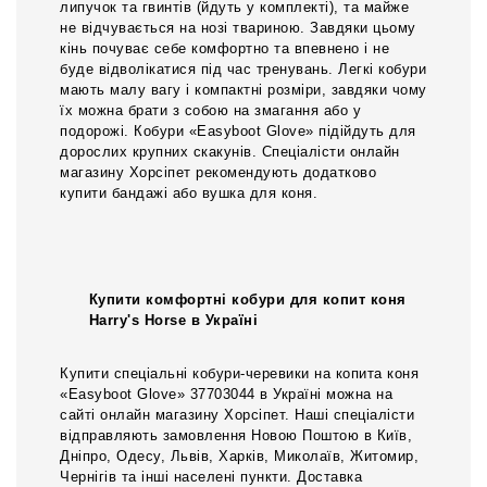
липучок та гвинтів (йдуть у комплекті), та майже
не відчувається на нозі твариною. Завдяки цьому
кінь почуває себе комфортно та впевнено і не
буде відволікатися під час тренувань. Легкі кобури
мають малу вагу і компактні розміри, завдяки чому
їх можна брати з собою на змагання або у
подорожі. Кобури «Easyboot Glove» підійдуть для
дорослих крупних скакунів. Спеціалісти онлайн
магазину Хорсіпет рекомендують додатково
купити бандажі або вушка для коня.
Купити комфортні кобури для копит коня
Harry's Horse в Україні
Купити спеціальні кобури-черевики на копита коня
«Easyboot Glove» 37703044 в Україні можна на
сайті онлайн магазину Хорсіпет. Наші спеціалісти
відправляють замовлення Новою Поштою в Київ,
Дніпро, Одесу, Львів, Харків, Миколаїв, Житомир,
Чернігів та інші населені пункти. Доставка