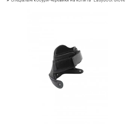
Спеціальні кобури-черевики на копита "Easyboot Glove"