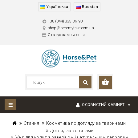
Українська
Russian
+38 (044) 333-39-90
shop@beremytske.com.ua
Статус замовлення
ОСОБИСТИЙ КАБІНЕТ
Стайня
Косметика по догляду за тваринами
Догляд за копитами
Жир для копит з вазеліном і натуральним лавровим