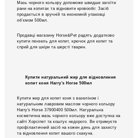
Мазь чорного кольору допоможе швидше загоїти
рани на копитах та відновити кровообіг. Засіб
продається в зручній та економній упаковці
об’ємом 500мл.
Продавці магазину Horse&Pet радять додатково
купити пензель для копит, крючок для копит та
спрей для шкіри та шерсті тварин.
Купити натуральний жир для відновлення
копит коня Harry's Horse 500мл
Купити жир для копит коня з вазеліном і
натуральним лавровим маслом чорного кольору
Harry's Horse 37900400 500мл. Натуральна
косметична мазь чорного кольору вже доступна на
сайті Хорсіпет та коштує недорого. Ви отримуєте
профілактичний засіб на кожен день для захисту
та відновлення копит вашого скакуна.