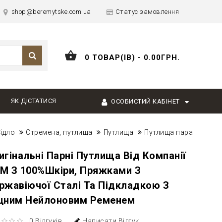
shop@beremytske.com.ua
Статус замовлення
0 ТОВАР(ІВ) - 0.00ГРН.
ЯК ДІСТАТИСЯ
ОСОБИСТИЙ КАБІНЕТ
ідло
Стремена, путлища
Путлища
Путлища пара
игінальні Парні Путлища Від Компанії
М З 100%шкіри, Пряжками З
ржавіючої Сталі Та Підкладкою З
цним Нейлоновим Ременем
0 Відгуків
Написати Відгук