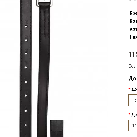
Бр
Ко
Арт
Ная
11
Без
До
До
чо
До
1