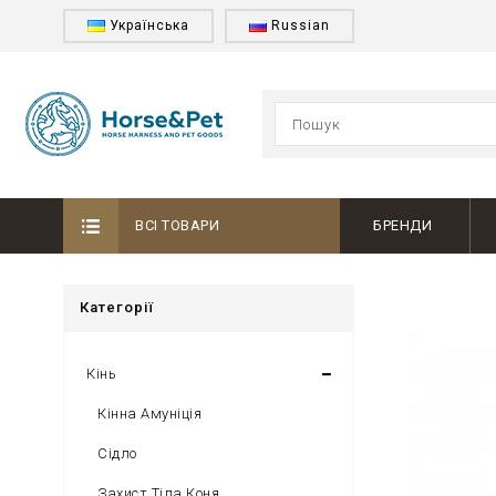
Українська
Russian
ВСІ ТОВАРИ
БРЕНДИ
Категорії
Кінь
Кінна Амуніція
Сідло
Захист Тіла Коня