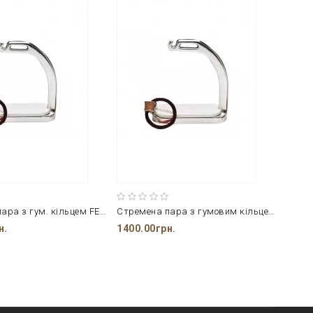
Стремена пара з гум. кільцем FEELING
Стремена пара з гумовим кільцем FEELING
Стрем
н.
1400.00грн.
1080.