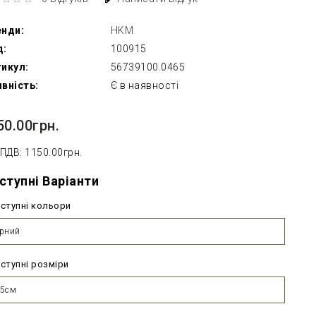
енди:
HKM
д:
100915
икул:
56739100.0465
вність:
Є в наявності
50.00грн.
 ПДВ: 1150.00грн.
ступні Варіанти
ступні кольори
рний
ступні розміри
45см