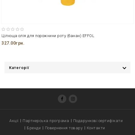
Цілюща олія для порожнини роту (банан) EFFOL
327.00грн.
Категорії
Акції
Партнерська програма
Подарункові сертифікати
Бренди
Повернення товару
Контакти