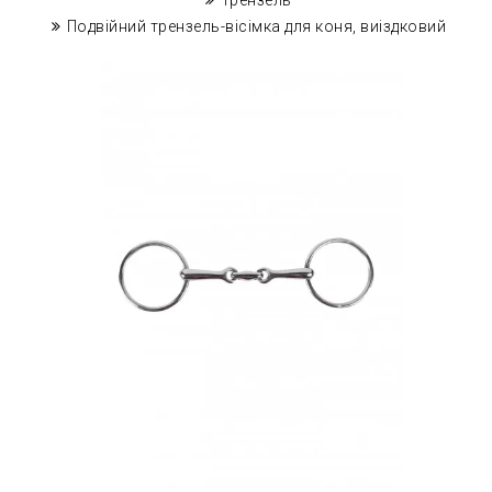
Трензель
Подвійний трензель-вісімка для коня, виіздковий