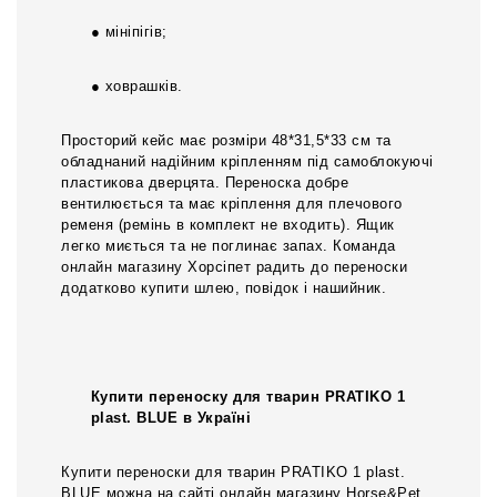
● мініпігів;
● ховрашків.
Просторий кейс має розміри 48*31,5*33 см та
обладнаний надійним кріпленням під самоблокуючі
пластикова дверцята. Переноска добре
вентилюється та має кріплення для плечового
ременя (ремінь в комплект не входить). Ящик
легко миється та не поглинає запах. Команда
онлайн магазину Хорсіпет радить до переноски
додатково купити шлею, повідок і нашийник.
Купити переноску для тварин PRATIKO 1
plast. BLUE в Україні
Купити переноски для тварин PRATIKO 1 plast.
BLUE можна на сайті онлайн магазину Horse&Pet.