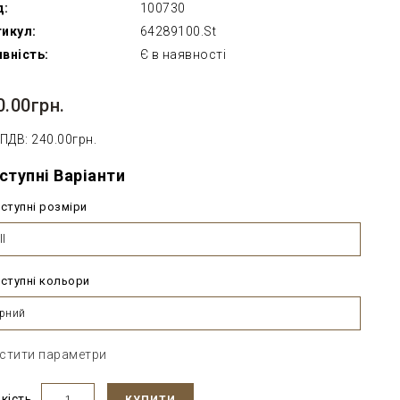
д:
100730
икул:
64289100.St
вність:
Є в наявності
0.00грн.
 ПДВ: 240.00грн.
ступні Варіанти
ступні розміри
ll
ступні кольори
рний
стити параметри
ькість