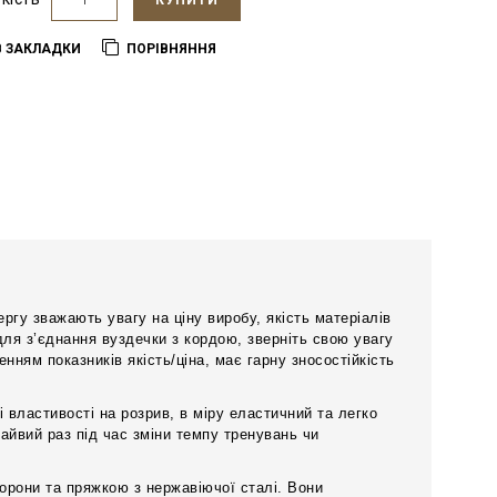
КУПИТИ
В ЗАКЛАДКИ
ПОРІВНЯННЯ
ргу зважають увагу на ціну виробу, якість матеріалів
для з’єднання вуздечки з кордою, зверніть свою увагу
ням показників якість/ціна, має гарну зносостійкість
 властивості на розрив, в міру еластичний та легко
айвий раз під час зміни темпу тренувань чи
орони та пряжкою з нержавіючої сталі. Вони