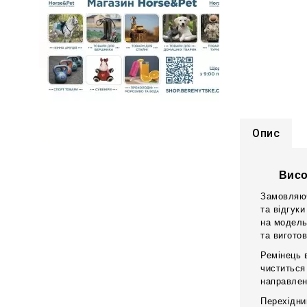
Опис
Висо
Замовляюч
та відгук
на модель
та вигото
Ремінець 
чиститься
направлен
Перехідни