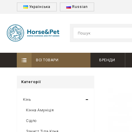
Українська
Russian
ВСІ ТОВАРИ
БРЕНДИ
Категорії
Кінь
Кінна Амуніція
Сідло
Захист Тіла Коня