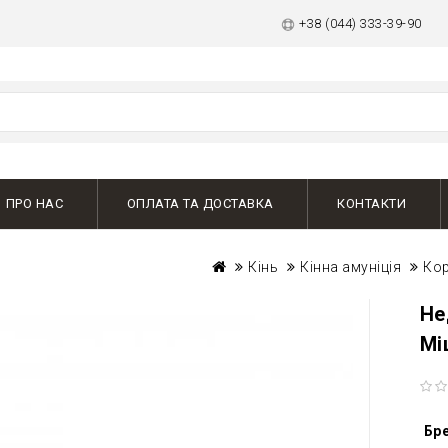
+38 (044) 333-39-90
ПРО НАС
ОПЛАТА ТА ДОСТАВКА
КОНТАКТИ
Кінь
Кінна амуніція
Ко
Не
Мі
Бр