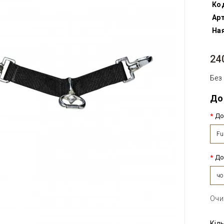
Ко
Арт
Ная
24
Без
До
До
Fu
До
чо
Очи
Кіл