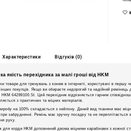
Характеристики
Відгуків (0)
ка якість перехідника за малі гроші від HKM
и товари для тренувань з конем в інтернеті, користувачі в першу че
и інших покупців. Якщо ви обираєте недорогий та надійний ремінець 
 HKM 64289100.St. Цей перехідник відрізняється гарним співвідношен
вляється з практичних та міцних матеріалів.
виробу на 100% складається з нейлону. Даний вид тканини має міцні
 при забрудненні. Ремінь має зручну посадку та не переплітається з
ня руху.
к для корди HKM доповнений двома міцними карабінами з кожної ст