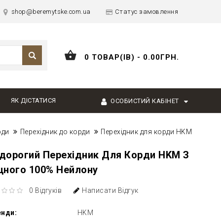
shop@beremytske.com.ua
Статус замовлення
0 ТОВАР(ІВ) - 0.00ГРН.
ЯК ДІСТАТИСЯ
ОСОБИСТИЙ КАБІНЕТ
рди
Перехідник до корди
Перехідник для корди HKM
дорогий Перехідник Для Корди HKM З
цного 100% Нейлону
0 Відгуків
Написати Відгук
енди:
HKM