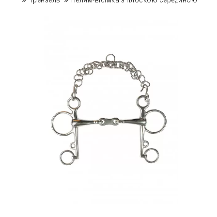
Трензель
Пелям-вісімка з плоскою серединою