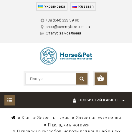
Українська
Russian
+38 (044) 333-39-90
shop@beremytske.com.ua
Статус замовлення
ОСОБИСТИЙ КАБІНЕТ
Кінь
Захист ніг коня
Захист на сухожилля
Підкладки в ногавки
Підкладки в суглобові чоботи для коня набір з 4-х