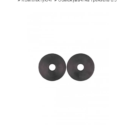
Комплектуючі
Обмежувачі на трензель 8.5