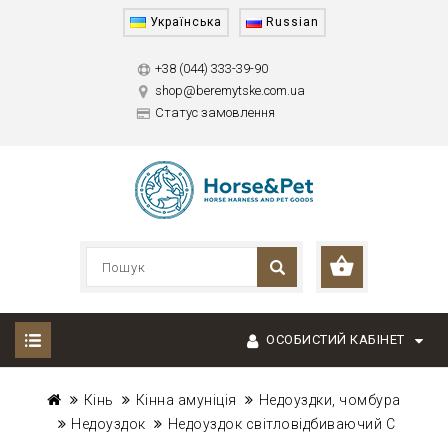
Українська
Russian
+38 (044) 333-39-90
shop@beremytske.com.ua
Статус замовлення
ОСОБИСТИЙ КАБІНЕТ
Кінь
Кінна амуніція
Недоуздки, чомбура
Недоуздок
Недоуздок світловідбиваючий C