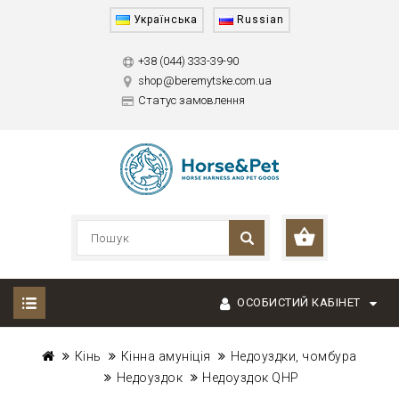
Українська
Russian
+38 (044) 333-39-90
shop@beremytske.com.ua
Статус замовлення
ОСОБИСТИЙ КАБІНЕТ
Кінь
Кінна амуніція
Недоуздки, чомбура
Недоуздок
Недоуздок QHP