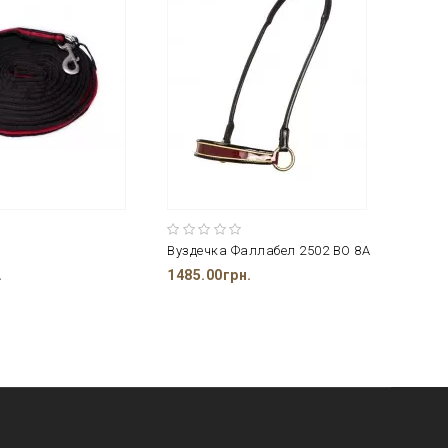
Вуздечка Фаллабел 2502 BO 8A
Вузде
.
1485.00грн.
2150.