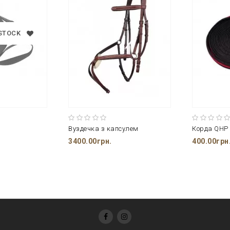
 STOCK
Вуздечка з капсулем
Корда QHP
3400.00грн.
400.00грн