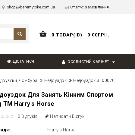
shop@beremytske.com.ua
Статус замовлення
0 ТОВАР(ІВ) - 0.00ГРН.
ЯК ДІСТАТИСЯ
ОСОБИСТИЙ КАБІНЕТ
доуздки, чомбура
Недоуздок
Недоуздок 31000701
доуздок Для Занять Кінним Спортом
д ТМ Harry's Horse
0 Відгуків
Написати Відгук
енди:
Harry's Horse