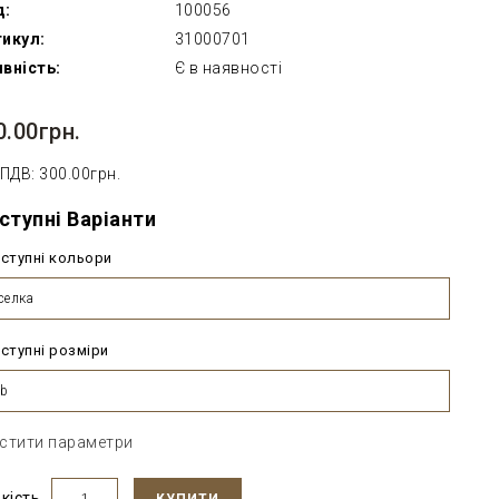
д:
100056
икул:
31000701
вність:
Є в наявності
0.00грн.
 ПДВ: 300.00грн.
ступні Варіанти
ступні кольори
селка
ступні розміри
b
стити параметри
ькість