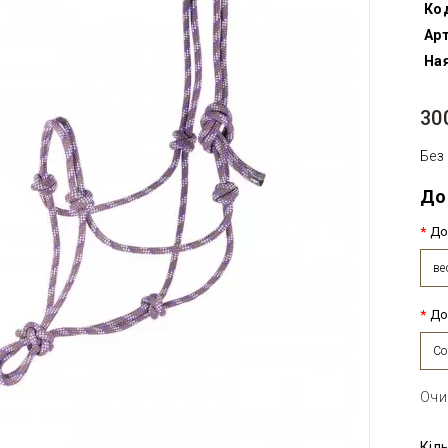
Ко
Арт
Ная
30
Без
До
До
ве
До
Co
Очи
Кіл