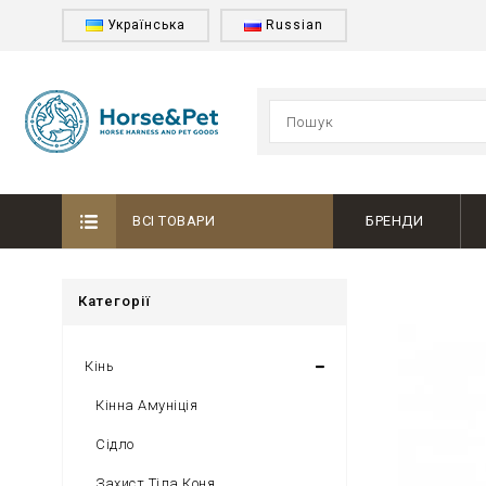
Українська
Russian
ВСІ ТОВАРИ
БРЕНДИ
Категорії
Кінь
Кінна Амуніція
Сідло
Захист Тіла Коня