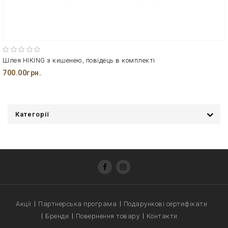
Шлея HIKING з кишенею, повідець в комплекті
700.00грн.
Категорії
Акції
Партнерська програма
Подарункові сертифікати
Бренди
Повернення товару
Контакти