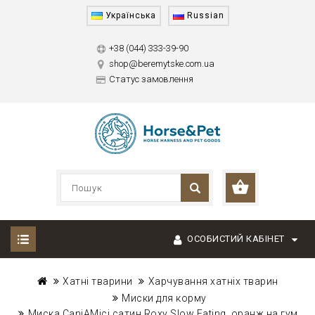
Українська
Russian
+38 (044) 333-39-90
shop@beremytske.com.ua
Статус замовлення
ОСОБИСТИЙ КАБІНЕТ
Хатні тварини
Харчування хатніх тварин
Миски для корму
Миска CaniAMici сатин Roxy Slow Eating, оранж на гум.