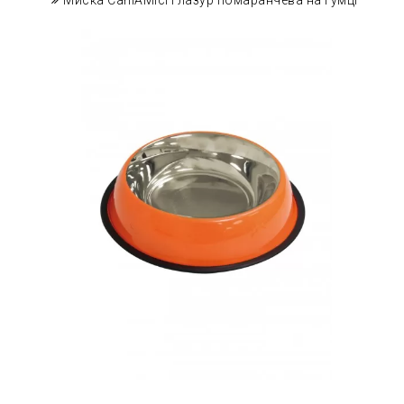
Миска CaniAMici глазур помаранчева на гумці