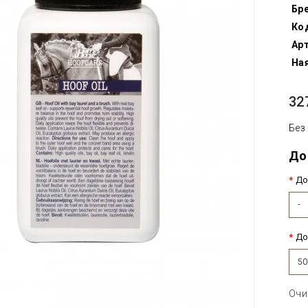
Бр
Ко
Арт
Ная
32
Без
До
До
-
До
5
Очи