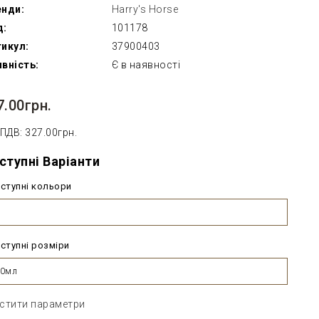
енди:
Harry's Horse
д:
101178
икул:
37900403
вність:
Є в наявності
7.00грн.
 ПДВ: 327.00грн.
ступні Варіанти
ступні кольори
ступні розміри
00мл
стити параметри