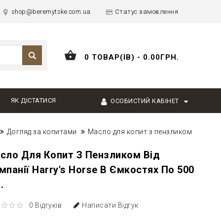
shop@beremytske.com.ua
Статус замовлення
0 ТОВАР(ІВ) - 0.00ГРН.
ЯК ДІСТАТИСЯ
ОСОБИСТИЙ КАБІНЕТ
Догляд за копитами
Масло для копит з пензликом
сло Для Копит З Пензликом Від
мпанії Harry's Horse В Ємкостях По 500
.
0 Відгуків
Написати Відгук