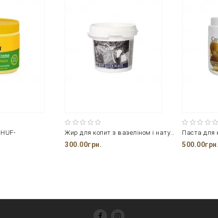
"HUF-
Жир для копит з вазеліном і натуральним лавровим маслом. чорн
Паста для 
300.00грн.
500.00грн