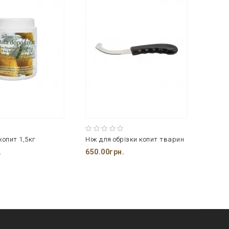
копит 1,5кг
Ніж для обрізки копит тварин
.
650.00грн.
250.0