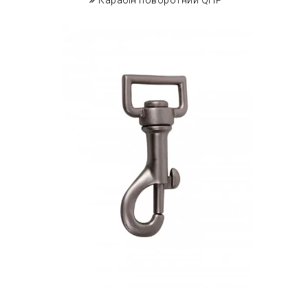
Карабін поворотний QHP