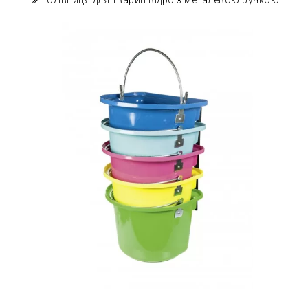
Годівниця для тварин відро з металевою ручкою